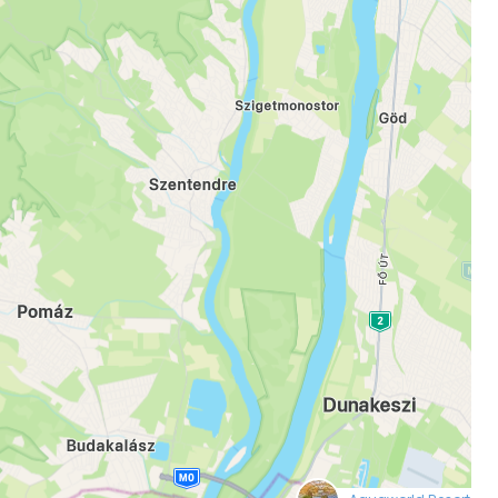
 prie Cestee
Tęsti su Google
ęsti su Facebook
Tęsti el. paštu
null