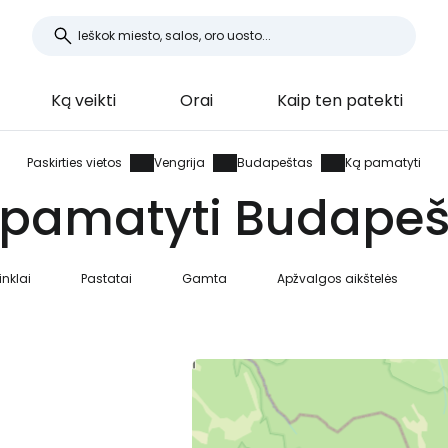
Ką veikti
Orai
Kaip ten patekti
Paskirties vietos
Vengrija
Budapeštas
Ką pamatyti
 pamatyti Budapeš
nklai
Pastatai
Gamta
Apžvalgos aikštelės