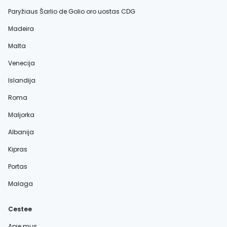
Paryžiaus Šarlio de Golio oro uostas CDG
Madeira
Malta
Venecija
Islandija
Roma
Maljorka
Albanija
Kipras
Portas
Malaga
Cestee
Apie mus