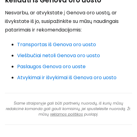
keliauti iš Genova oro uosto
Nesvarbu, ar atvykstate į Genova oro uostą, ar
išvykstate iš jo, susipažinkite su mūsų naudingais
patarimais ir rekomendacijomis:
Transportas iš Genova oro uosto
Viešbučiai netoli Genova oro uosto
Paslaugos Genova oro uoste
Atvykimai ir išvykimai iš Genova oro uosto
Šiame straipsnyje gali būti partnerių nuorodų, iš kurių mūsų
redakcinė komanda gali gauti komisinių, jei spustelėsite nuorodą. Žr.
mūsų
reklamos politikos
puslapį.