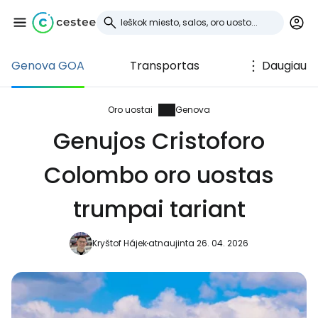
Genova GOA
Transportas
Daugiau
Prisijunkite prie
Cestee
Oro uostai
Genova
Genujos Cristoforo
... pasaulinė kelionių bendruomenė
Colombo oro uostas
Tęsti su Google
trumpai tariant
Kryštof Hájek
atnaujinta 26. 04. 2026
Tęsti su Facebook
Tęsti el. paštu