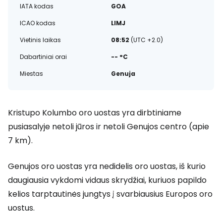
IATA kodas
GOA
ICAO kodas
LIMJ
Vietinis laikas
08:52
(UTC +2.0)
Dabartiniai orai
-- °C
Miestas
Genuja
Kristupo Kolumbo oro uostas yra dirbtiniame
pusiasalyje netoli jūros ir netoli Genujos centro (apie
7 km).
Genujos oro uostas yra nedidelis oro uostas, iš kurio
daugiausia vykdomi vidaus skrydžiai, kuriuos papildo
kelios tarptautinės jungtys į svarbiausius Europos oro
uostus.