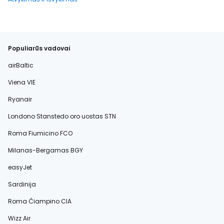
Populiarūs vadovai
airBaltic
Viena VIE
Ryanair
Londono Stanstedo oro uostas STN
Roma Fiumicino FCO
Milanas-Bergamas BGY
easyJet
Sardinija
Roma Čiampino CIA
Wizz Air