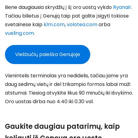
Bene daugiausia skrydžių į šį oro uostą vykdo
Ryanair
.
Tačiau bilietus į Genują taip pat galite įsigyti tokiose
svetainėse kaip
klm.com
,
volotea.com
arba
vueling.com
.
Viešbučių paieška Genujoje
Vienintelis terminalas yra nedidelis, tačiau jame yra
daug sėdimų vietų ir dėl trikampio formos labai maži
atstumai. Tiesiog atvykite likus 90 minučių iki išvykimo.
Oro uostas dirba nuo 4.40 iki 0.30 val.
Gaukite daugiau patarimų, kaip