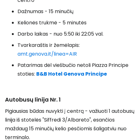
centro
Dažnumas - 15 minučių
Kelionės trukmė - 5 minutės
Darbo laikas - nuo 5:50 iki 22:05 val.
Tvarkaraštis ir žemėlapis:
amt.genova.it/linea=AIR
Patarimas dėl viešbučio netoli Piazza Principe
stoties:
B&B Hotel Genova Principe
Autobusų linija Nr. 1
Pigiausias būdas nuvykti į centrą - važiuoti 1 autobusų
linija iš stotelės "Siffredi 3/Albareto", esančios
maždaug 15 minučių kelio pėsčiomis šaligatviu nuo
terminalo.