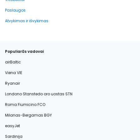
Paslaugos
Atvykimas ir išvykimas
Populiarūs vadovai
airBaltic
Viena VIE
Ryanair
Londono Stanstedo oro uostas STN
Roma Fiumicino FCO
Milanas-Bergamas BGY
easyJet
Sardinija