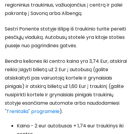
regioninius traukinius, važiuojančius į centrą ir palei
pakrantę į Savoną arba Albengą.
Sestri Ponente stotyje išlipę iš traukinio turite pereiti
pėsčiųjų viaduką. Autobusų stotelė yra kitoje stoties
pusėje nuo pagrindinės gatvės.
Bendra kelionės iki centro kaina yra 3,74 Eur, atskirai
reikia įsigyti bilietą už 2 Eur į autobusą (galite
atsiskaityti pas vairuotoją kortele ir grynaisiais
pinigais) ir atskirą bilietą už 1,60 Eur į traukinį (galite
nusipirkti kortele ir grynaisiais pinigais traukinių
stotyje esančiame automate arba naudodamiesi
"Trenitalia" programėle
).
Kaina - 2 eur autobusas + 1,74 eur traukinys iki