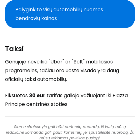
Palyginkite visų automobilių nuomos
bendrovių kainas
Taksi
Genujoje neveikia "Uber" ar "Bolt" mobiliosios
programėlės, tačiau oro uoste visada yra daug
oficialių taksi automobilių.
Fiksuotas
30 eur
tarifas galioja važiuojant iki Piazza
Principe centrinės stoties.
Šiame straipsnyje gali būti partnerių nuorodų, iš kurių mūsų
redakcinė komanda gali gauti komisinių, jei spustelėsite nuorodą. Žr.
mūsų
reklamos politikos
puslapį.