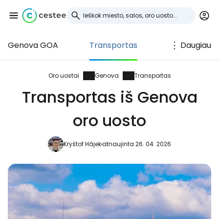
Genova GOA
Transportas
Daugiau
Prisijunkite prie
Cestee
Oro uostai
Genova
Transportas
Transportas iš Genova
... pasaulinė kelionių bendruomenė
oro uosto
Tęsti su Google
Kryštof Hájek
atnaujinta 26. 04. 2026
Tęsti su Facebook
Tęsti el. paštu