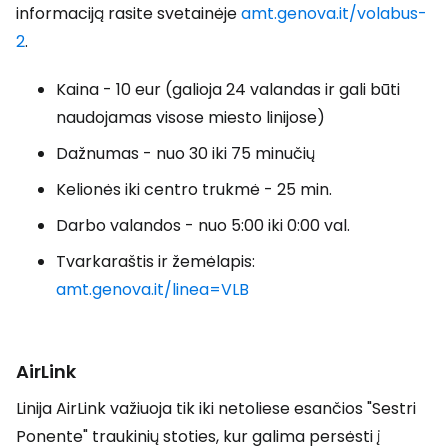
informaciją rasite svetainėje
amt.genova.it/volabus-
2
.
Kaina - 10 eur (galioja 24 valandas ir gali būti
naudojamas visose miesto linijose)
Dažnumas - nuo 30 iki 75 minučių
Kelionės iki centro trukmė - 25 min.
Darbo valandos - nuo 5:00 iki 0:00 val.
Tvarkaraštis ir žemėlapis:
amt.genova.it/linea=VLB
AirLink
Linija
AirLink
važiuoja tik iki netoliese esančios "Sestri
Ponente" traukinių stoties, kur galima persėsti į