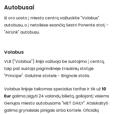
Autobusai
Iš oro uosto į miesto centrą važiuokite "Volabus"
autobusu, o į netoliese esančią Sestri Ponente stotį -
"AirLink" autobusu.
Volabus
VLB ("Volabus") linija važiuoja be sustojimo į centrą,
taip pat sustoja pagrindinėje traukinių stotyje
"Principe". Galutinė stotelė - Brignole stotis.
Volabus linijoje taikomas specialus tarifas ir tik už
10
Eur
galima įsigyti 24 valandų bilietą, galiojantį visiems
Genujos miesto autobusams "MET DAILY". Atsiskaityti
galima grynaisiais pinigais arba kortele. Oficialią