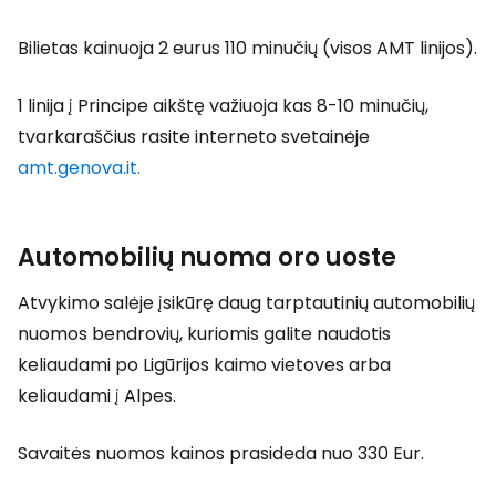
Bilietas kainuoja 2 eurus 110 minučių (visos AMT linijos).
1 linija į Principe aikštę važiuoja kas 8-10 minučių,
tvarkaraščius rasite interneto svetainėje
amt.genova.it.
Automobilių nuoma oro uoste
Atvykimo salėje įsikūrę daug tarptautinių automobilių
nuomos bendrovių, kuriomis galite naudotis
keliaudami po Ligūrijos kaimo vietoves arba
keliaudami į Alpes.
Savaitės nuomos kainos prasideda nuo 330 Eur.