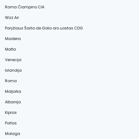
Roma Čiampino CIA
Wizz Air
Paryžiaus Šarlio de Golio oro uostas CDG
Madeira
Malta
Venecija
Islandija
Roma
Maljorka
Albanija
Kipras
Portas
Malaga