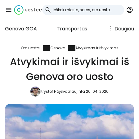
Genova GOA
Transportas
Daugiau
Prisijunkite prie
Cestee
Oro uostai
Genova
Atvykimas ir išvykimas
Atvykimai ir išvykimai iš
... pasaulinė kelionių bendruomenė
Genova oro uosto
Tęsti su Google
Kryštof Hájek
atnaujinta 26. 04. 2026
Tęsti su Facebook
Tęsti el. paštu