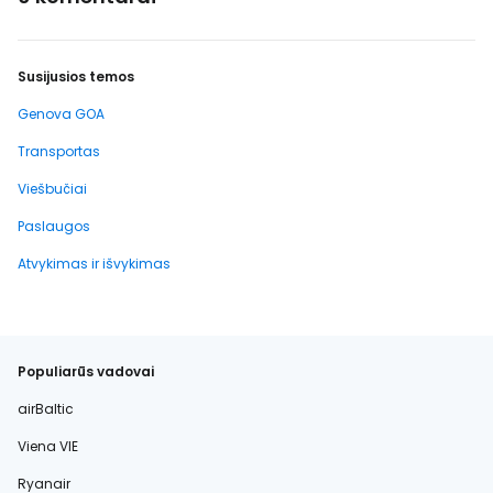
Susijusios temos
Genova GOA
Transportas
Viešbučiai
Paslaugos
Atvykimas ir išvykimas
Populiarūs vadovai
airBaltic
Viena VIE
Ryanair