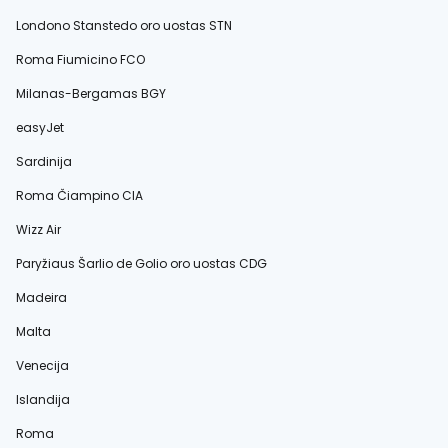
Londono Stanstedo oro uostas STN
Roma Fiumicino FCO
Milanas-Bergamas BGY
easyJet
Sardinija
Roma Čiampino CIA
Wizz Air
Paryžiaus Šarlio de Golio oro uostas CDG
Madeira
Malta
Venecija
Islandija
Roma