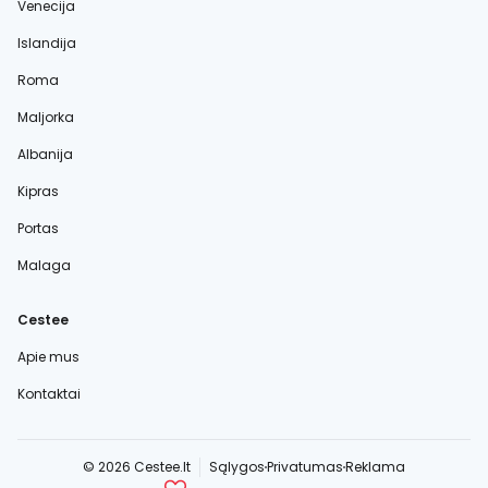
Venecija
Islandija
Roma
Maljorka
Albanija
Kipras
Portas
Malaga
Cestee
Apie mus
Kontaktai
© 2026 Cestee.lt
Sąlygos
Privatumas
Reklama