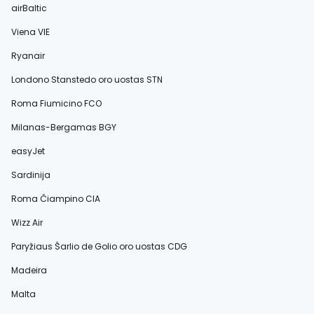
airBaltic
Viena VIE
Ryanair
Londono Stanstedo oro uostas STN
Roma Fiumicino FCO
Milanas-Bergamas BGY
easyJet
Sardinija
Roma Čiampino CIA
Wizz Air
Paryžiaus Šarlio de Golio oro uostas CDG
Madeira
Malta