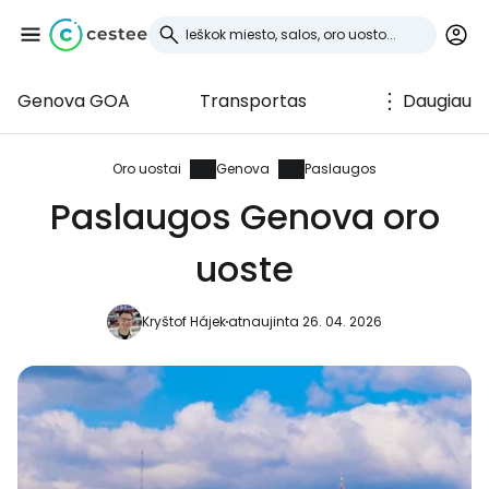
Genova GOA
Transportas
Daugiau
Prisijunkite prie
Cestee
Oro uostai
Genova
Paslaugos
Paslaugos Genova oro
... pasaulinė kelionių bendruomenė
uoste
Tęsti su Google
Kryštof Hájek
atnaujinta 26. 04. 2026
Tęsti su Facebook
Tęsti el. paštu