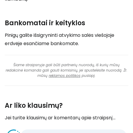
Bankomatai ir keityklos
Pinigų galite išsigryninti atvykimo salės viešojoje
erdvėje esančiame bankomate.
Šiame straipsnyje gali būti partnerių nuorodų, iš kurių mūsų
redakcinė komanda gali gauti komisinių, jei spustelėsite nuorodą. Žr.
mūsų
reklamos politikos
puslapį.
Ar liko klausimų?
Jei turite klausimų ar komentarų apie straipsnį...