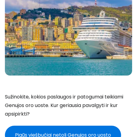
Sužinokite, kokios paslaugos ir patogumai teikiami
Genujos oro uoste. Kur geriausia pavalgyti ir kur
apsipirkti?
Pigūs viešbučiai netoli Genujos oro uosto